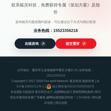
联系狐灵科技，免费获得专属《策划方案》及报
价
咨询相关问题或预约面谈，可以通过以下方式与我们联系
业务热线：
15523356218
在线咨询
提交需求
公司地址：重庆市九龙坡杨家坪重百大楼21-8 | 业务热线：
15523356218
Copyright © 2017-2020 Fox spirit Network. 狐灵科技 版权所有 |
渝
ICP备19005721号-1
|
渝公网安备50010702505582号
专业团队为您提供
重庆网页设计
, 品牌网站设计,营销型网站制作,SEO
优化关键词排名推广等服务,建网站就找狐灵科技！ |
TAG标签
|
网站建
设地图
|
网站地图