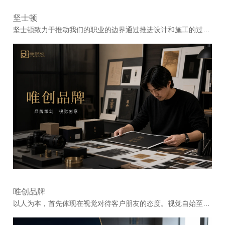
坚士顿
坚士顿致力于推动我们的职业的边界通过推进设计和施工的过程和系统。...
唯创品牌
以人为本，首先体现在视觉对待客户朋友的态度。视觉自始至终把客户当成有缘相识、相知的朋友，因此视觉关注客户的每一处要求，率先推出一对一个性拍摄模式，并且一直致力于拍...