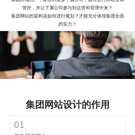
管控，并让下属公司参与到运营和管理中来？
集团网站的架构该如何进行规划？才能充分体现集团全面
的实力？
集团网站设计
的作用
01