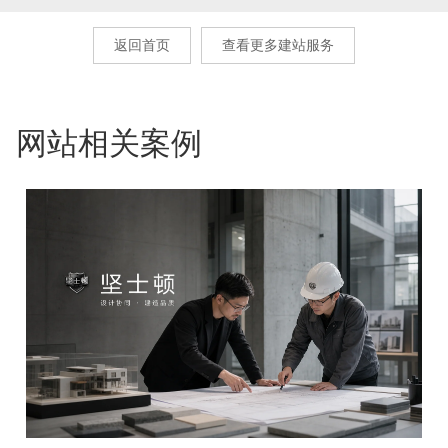
返回首页
查看更多建站服务
网站相关案例