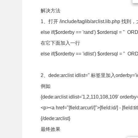
解决方法
1、打开 /include/taglib/arclist.lib.php
else if($orderby == 'rand') $ordersql = " OR
在它下面加入一行
else if($orderby == 'idlist') $ordersql = " OR
2、dede:arclist idlist='' 标签里加入orderby='idl
例如
{dede:arclist idlist='1,2,110,108,109' orderby='
<p><a href="[field:arcurl/]">[field:id/] - [field:t
{/dede:arclist}
最终效果