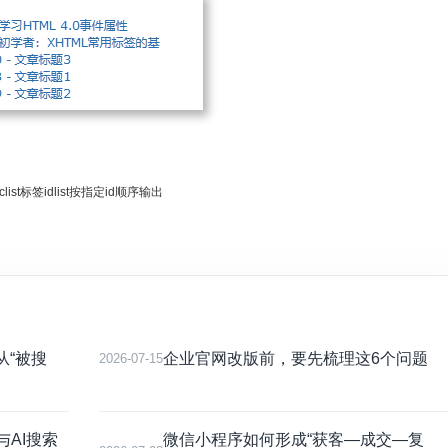
clist标签idlist按指定id顺序输出
从“被搜
企业官网改版前，要先梳理这6个问题
2026-07-15
与AI搜索
微信小程序如何形成“获客—成交—复