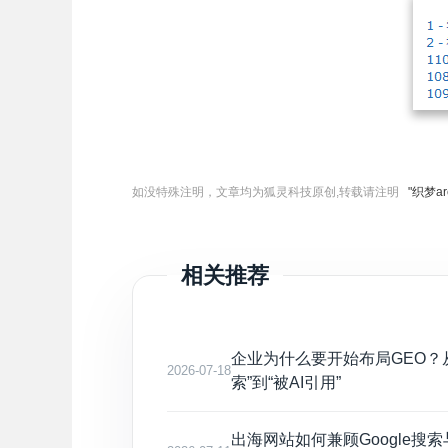
如没特殊注明，文章均为狐灵科技原创,转载请注明
"织梦ar
相关推荐
企业为什么要开始布局GEO？
2026-07-18
索”到“被AI引用”
出海网站如何兼顾Google搜索