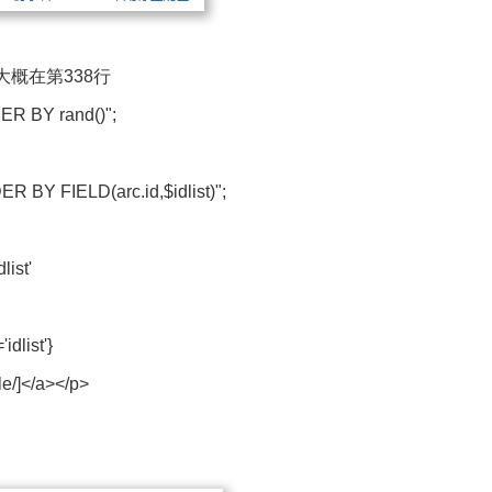
 找到，大概在第338行
DER BY rand()";
DER BY FIELD(arc.id,$idlist)";
ist'
idlist'}
itle/]</a></p>