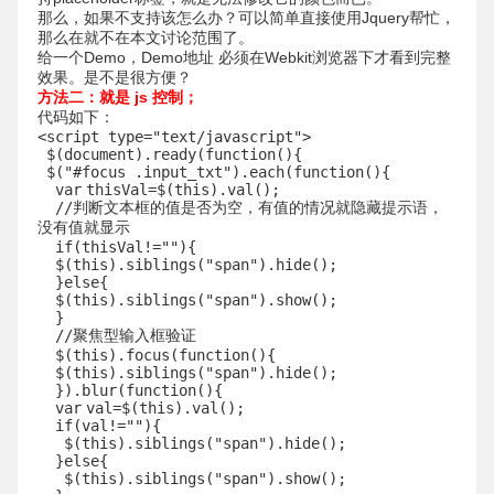
那么，如果不支持该怎么办？可以简单直接使用Jquery帮忙，
那么在就不在本文讨论范围了。
给一个Demo，Demo地址 必须在Webkit浏览器下才看到完整
效果。是不是很方便？
方法二：就是 js 控制；
代码如下：
<script type=
"text/javascript"
>
$(document).ready(
function
(){
$(
"#focus .input_txt"
).each(
function
(){
var
thisVal=$(
this
).val();
//判断文本框的值是否为空，有值的情况就隐藏提示语，
没有值就显示
if
(thisVal!=
""
){
$(
this
).siblings(
"span"
).hide();
}
else
{
$(
this
).siblings(
"span"
).show();
}
//聚焦型输入框验证
$(
this
).focus(
function
(){
$(
this
).siblings(
"span"
).hide();
}).blur(
function
(){
var
val=$(
this
).val();
if
(val!=
""
){
$(
this
).siblings(
"span"
).hide();
}
else
{
$(
this
).siblings(
"span"
).show();