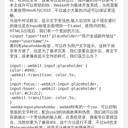
框，在系统登录、搜索等位置很适合，感兴趣的你可以参考下
本文或许可以帮助到你，Webkit作为载体开发系统，当然需要
大量使用Html5与CSS3，不仅减少大量的JS还可以保证更流
畅。
当选中对话框后，提示文字变浅色,输入后消失.这个现在通行
的做法是在Input标签后面增加一个Label。使用JS控制。
HTML5出现后，我们有一个更好的方法。
<input type=
"text"
placeholder=
"用户名或邮件地址"
name=
"username"
/>
看到有placeholder标签，可以作为用户文字提示。这样子就
非常方便了。但是为了最求完美，我们需要在选中后，将文字
变浅，或者修改提示文件的样式，我们该怎么办？
input::-webkit-input-placeholder {
color:
#999;
-webkit-transition: color.5s;
}
input:focus::-webkit-input-placeholder,
input:hover::-webkit-input-placeholder {
color:
#c2c2c2;
-webkit-transition: color.5s;
}
-webkit-input-placeholder，webkit特有的一个css，可以控制
里面的文字样式，配合css3的动画效果和伪类，我们就可以很
容易做出一个带动画的输入框，在系统登录、搜索等位置很适
合。当然你要为了兼容IE6，这个方法是行不通。不过Ie9也支
持placeholder标签，就是无法修改它的颜色而已。