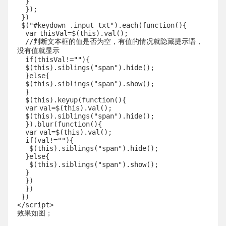
}
});
})
$(
"#keydown .input_txt"
).each(
function
(){
var
thisVal=$(
this
).val();
//判断文本框的值是否为空，有值的情况就隐藏提示语，
没有值就显示
if
(thisVal!=
""
){
$(
this
).siblings(
"span"
).hide();
}
else
{
$(
this
).siblings(
"span"
).show();
}
$(
this
).keyup(
function
(){
var
val=$(
this
).val();
$(
this
).siblings(
"span"
).hide();
}).blur(
function
(){
var
val=$(
this
).val();
if
(val!=
""
){
$(
this
).siblings(
"span"
).hide();
}
else
{
$(
this
).siblings(
"span"
).show();
}
})
})
})
</script>
效果如图；