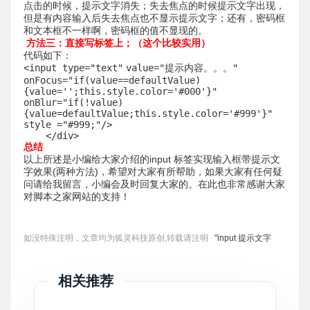
点击的时候，提示文字消失；失去焦点的时候提示文字出现，
但是有内容输入后失去焦点也不显示提示文字；还有，密码框
和文本框不一样啊，密码框的值不显现的。
方法三：直接写标签上；（这个比较实用）
代码如下：
<input type=
"text"
value=
"提示内容。。。"
onFocus=
"if(value==defaultValue)
{value='';this.style.color='#000'}"
onBlur=
"if(!value)
{value=defaultValue;this.style.color='#999'}"
style =
"#999;"
/>
</div>
总结
以上所述是小编给大家介绍的input 标签实现输入框带提示文
字效果(两种方法)，希望对大家有所帮助，如果大家有任何疑
问请给我留言，小编会及时回复大家的。在此也非常感谢大家
对脚本之家网站的支持！
如没特殊注明，文章均为狐灵科技原创,转载请注明
"input 提示文字
相关推荐